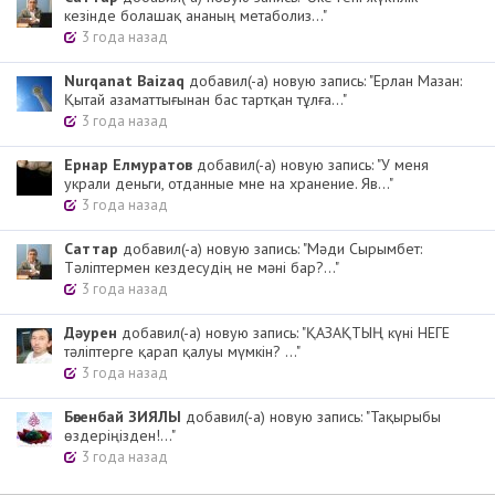
кезінде болашақ ананың метаболиз..."
3 года назад
Nurqanat Baizaq
добавил(-а) новую запись: "Ерлан Мазан:
Қытай азаматтығынан бас тартқан тұлға..."
3 года назад
Ернар Елмуратов
добавил(-а) новую запись: "У меня
украли деньги, отданные мне на хранение. Яв..."
3 года назад
Cаттар
добавил(-а) новую запись: "Мәди Сырымбет:
Тәліптермен кездесудің не мәні бар?..."
3 года назад
Дәурен
добавил(-а) новую запись: "ҚАЗАҚТЫҢ күні НЕГЕ
тәліптерге қарап қалуы мүмкін? ..."
3 года назад
Бөгенбай ЗИЯЛЫ
добавил(-а) новую запись: "Тақырыбы
өздеріңізден!..."
3 года назад