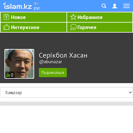
қаз
рус
Новое
Избранное
Интересное
Горячее
Cерікбол Хасан
@abunazar
0