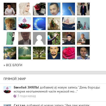
» ВСЕ БЛОГИ
ПРЯМОЙ ЭФИР
Бөгенбай ЗИЯЛЫ
добавил(-а) новую запись: "День бороды:
история неотъемлемой части мужской мо..."
3 года назад
Cаттар
добавил(-а) новую запись: "Әке гені жүктілік