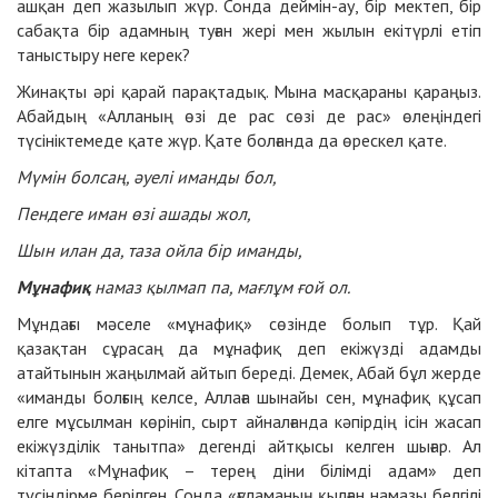
ашқан деп жазылып жүр. Сонда деймін-ау, бір мектеп, бір
сабақта бір адамның туған жері мен жылын екітүрлі етіп
таныстыру неге керек?
Жинақты әрі қарай парақтадық. Мына масқараны қараңыз.
Абайдың «Алланың өзі де рас сөзі де рас» өлеңіндегі
түсініктемеде қате жүр. Қате болғанда да өрескел қате.
Мүмін болсаң, әуелі иманды бол,
Пендеге иман өзі ашады жол,
Шын илан да, таза ойла бір иманды,
Мұнафиқ
намаз қылмап па, мағлұм ғой ол.
Мұндағы мәселе «мұнафиқ» сөзінде болып тұр. Қай
қазақтан сұрасаң да мұнафиқ деп екіжүзді адамды
атайтынын жаңылмай айтып береді. Демек, Абай бұл жерде
«иманды болғың келсе, Аллаға шынайы сен, мұнафиқ құсап
елге мұсылман көрініп, сырт айналғанда кәпірдің ісін жасап
екіжүзділік танытпа» дегенді айтқысы келген шығар. Ал
кітапта «Мұнафиқ – терең діни білімді адам» деп
түсіндірме берілген. Сонда «ғұламаның қылған намазы белгілі