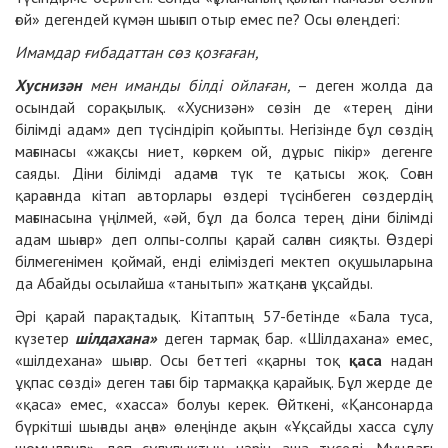
ғой» дегендей күмән шығып отыр емес пе? Осы өлеңдегі:
Имамдар ғибадаттан сөз қозғаған,
Хуснизән
мен иманды білді ойлаған,
– деген жолда да
осындай сорақылық. «Хуснизән» сөзін де «терең діни
білімді адам» деп түсіндіріп қойыпты. Негізінде бұл сөздің
мағынасы «жақсы ниет, көркем ой, дұрыс пікір» дегенге
саяды. Діни білімді адамға түк те қатысы жоқ. Соған
қарағанда кітап авторлары өздері түсінбеген сөздердің
мағынасына үңілмей, «әй, бұл да болса терең діни білімді
адам шығар» деп олпы-солпы қарай салған сияқты. Өздері
білмегенімен қоймай, енді еліміздегі мектеп оқушыларына
да Абайды осылайша «танытып» жатқанға ұқсайды.
Әрі қарай парақтадық. Кітаптың 57-бетінде «Бала туса,
күзетер
шілдахана»
деген тармақ бар. «Шілдахана» емес,
«шілдехана» шығар. Осы беттегі «қарны тоқ
қаса
надан
ұқпас сөзді» деген тағы бір тармаққа қарайық. Бұл жерде де
«қаса» емес, «хасса» болуы керек. Өйткені, «Қансонарда
бүркітші шығады аңға» өлеңінде ақын «Ұқсайды хасса сұлу
шомылғанға» деп сұлулықтың нәрін аша түседі. Мұндағы