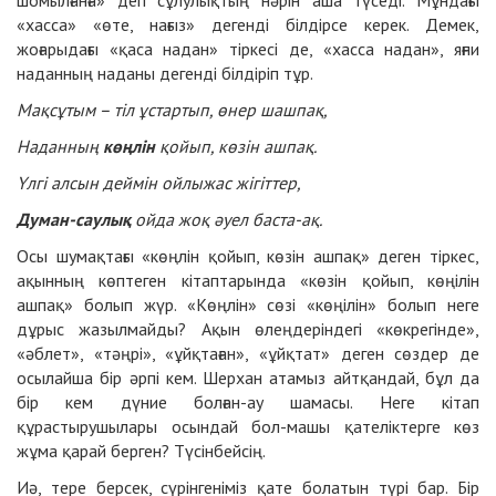
«хасса» «өте, нағыз» дегенді білдірсе керек. Демек,
жоғарыдағы «қаса надан» тіркесі де, «хасса надан», яғни
наданның наданы дегенді білдіріп тұр.
Мақсұтым – тіл ұстартып, өнер шашпақ,
Наданның
көңлін
қойып, көзін ашпақ.
Үлгі алсын деймін ойлы
жас жігіттер,
Думан-саулық
ойда жоқ әуел баста-ақ.
Осы шумақтағы «көңлін қойып, көзін ашпақ» деген тіркес,
ақынның көптеген кітаптарында «көзін қойып, көңілін
ашпақ» болып жүр. «Көңлін» сөзі «көңілін» болып неге
дұрыс жазылмайды? Ақын өлеңдеріндегі «көкрегінде»,
«әблет», «тәңрі», «ұйқтаған», «ұйқтат» деген сөздер де
осылайша бір әрпі кем. Шерхан атамыз айтқандай, бұл да
бір кем дүние болған-ау шамасы. Неге кітап
құрастырушылары осындай бол-машы қателіктерге көз
жұма қарай берген? Түсінбейсің.
Иә, тере берсек, сүрінгеніміз қате болатын түрі бар. Бір