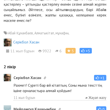
қастерлеу – ұлтыңды қастерлеу екенін сезіне алмай жүрген
сыңайлымыз. Әйтпесе, осы айтылғандардың бәрі Абайға
емес, бүгінгі өзімізге, жалпы қазаққа, келешекке керек
мәселе емес пе?
Абай Құнанбаев, Алматыкітап, мұнафиқ
Cерікбол Хасан
11 жыл бұрын
9922
6
5
+5
2
пікір
Cерікбол Хасан
+1
Рахмет! Суреті бар ғой кітаптың. Соны мына тексттің
ішіне орналастыра алмай қойдым!
11 жыл бұрын
Жауап жазу
Мейрамгүл Қашқымбек
0