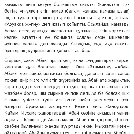
қызықты айта кетуге болмайтын сияқты. Жинақтың 52-
бетіне үп-үлкен етіп намаз (бәлкім, жаназа намазы шығар)
оқып тұрған төрт кісінің суретін басыпты. Суреттің астына
«Аруаққа жүгіну» деп жазып қойыпты. Осылайша, намазды
Аллаға емес, аруаққа жасалатын құлшылық етіп көрсеткісі
келген. Кітаптың өн бойында «Алла» сөзін кішкентай
әріппен «алла» деп жазады. Қазақтың «ң», «қ» сияқты
әріптерінің құйрығын жеп қойғаны тағы бар.
Әгәрәки, хакім Абай тіріліп кеп, мына сұмдықтарды көрсе,
қайғыдан құса болатын шығар… Оны айтамыз-ау, «Абай-
Абай» деп айқайлағанымыз болмаса, дананың сөзін санаға
тоқып, өмірімізге үлгі етіп жүргеніміз аз. Абай ата жарықтық
қара сөздері мен өлеңдерін оқушылар жаттап алсын деп
жазбаған болар. Ішкі сырына үңілсін деді. Ал біз болсақ, ішкі
сырына үңілмек түгілі әлі күнге шейін өлеңдерінің өзін
өзгертіп, бұрмалап жатырмыз. Кешегі Ілияс Жансүгіров,
Қайым Мұхаметхановтардай Абай сөзінің сиқырын ұғынған
адам аз. Бәрінен де Алаш аялаған Абай өлеңдерінің «бөтен
сөзбен былғанғаны» жанды ауыртады екен. Мырзатай көкем
айтқандай, Абайды құрметтеу – өзіңді құрметтеу, Абайды