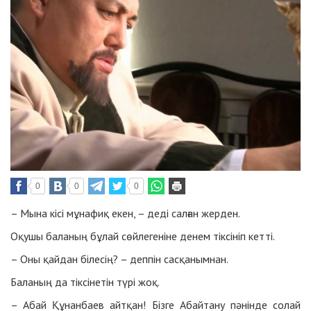
0
0
0
– Мына кісі мұнафиқ екен, – деді салған жерден.
Оқушы баланың бұлай сөйлегеніне денем тіксініп кетті.
– Оны қайдан білесің? – деппін сасқанымнан.
Баланың да тіксінетін түрі жоқ.
– Абай Құнанбаев айтқан! Бізге Абайтану пәнінде солай