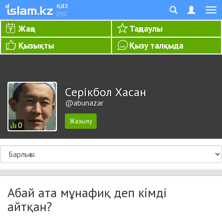
қаз
рус
Жаңа
Таңдаулы
Қызықты
Қызу талқыда
Cерікбол Хасан
@abunazar
0
Абай ата мұнафиқ деп кімді
айтқан?