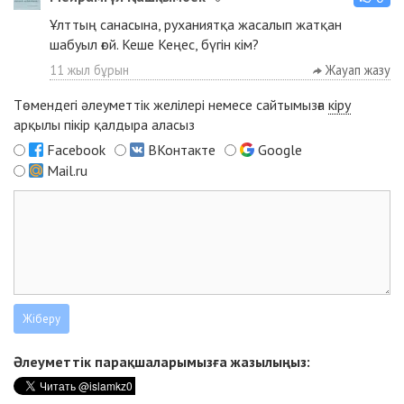
Ұлттың санасына, руханиятқа жасалып жатқан
шабуыл ғой. Кеше Кеңес, бүгін кім?
11 жыл бұрын
Жауап жазу
Төмендегі әлеуметтік желілері немесе сайтымызға
кіру
арқылы пікір қалдыра аласыз
Facebook
ВКонтакте
Google
Mail.ru
Әлеуметтік парақшаларымызға жазылыңыз: