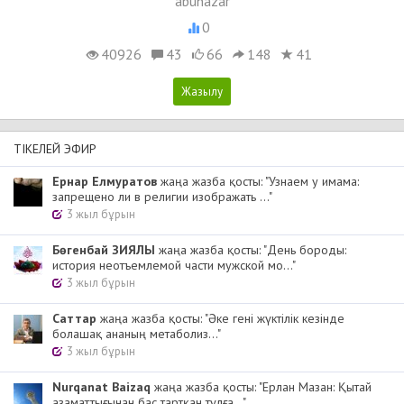
abunazar
0
40926
43
66
148
41
ТІКЕЛЕЙ ЭФИР
Ернар Елмуратов
жаңа жазба қосты: "Узнаем у имама:
запрещено ли в религии изображать ..."
3 жыл бұрын
Бөгенбай ЗИЯЛЫ
жаңа жазба қосты: "День бороды:
история неотъемлемой части мужской мо..."
3 жыл бұрын
Cаттар
жаңа жазба қосты: "Әке гені жүктілік кезінде
болашақ ананың метаболиз..."
3 жыл бұрын
Nurqanat Baizaq
жаңа жазба қосты: "Ерлан Мазан: Қытай
азаматтығынан бас тартқан тұлға..."