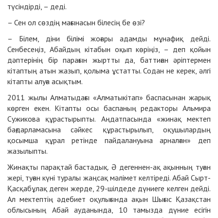
түсіндірді, – деді.
– Сен ол сөздің мағынасын білесің бе өзі?
– Білем, діни білімі жоғары адамды мұнафиқ дейді.
Сенбесеңіз, Абайдың кітабын оқып көріңіз, – деп қойын
дәптерінің бір парағын жыртты да, баттиған әріптермен
кітаптың атын жазып, қолыма ұстатты. Содан не керек, әлгі
кітапты алуға асықтым.
2011 жылы Алматыдағы «Алматыкітап» баспасынан жарық
көрген екен. Кітапты осы баспаның редакторы Альмира
Сужикова құрастырыпты. Аңдатпасында «жинақ мектеп
бағдарламасына сәйкес құрастырылып, оқушылардың
қосымша құрал ретінде пайдалануына арналған» деп
жазылыпты.
Жинақты парақтай бастадық. Ә дегеннен-ақ ақынның туған
жері, туған күні туралы жаңсақ мәлімет келтіреді. Абай Сырт-
Қасқабұлақ деген жерде, 29-шілдеде дүниеге келген дейді.
Ал мектептің әдебиет оқулығында ақын Шығыс Қазақстан
облысының Абай ауданында, 10 тамызда дүние есігін